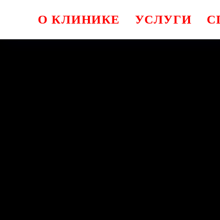
ym(94115928,'reachGoal','make-call')
О КЛИНИКЕ
УСЛУГИ
С